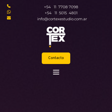
+54   11  7708 7098  
+54   11  5015  4801  
info@cortexestudio.com.ar
Contacto